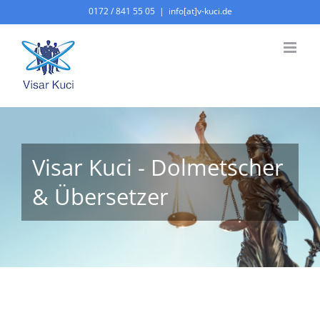
Zum
0172 / 841 55 05
|
info[at]v-kuci.de
Inhalt
springen
Visar Kuci - Dolmetscher
& Übersetzer