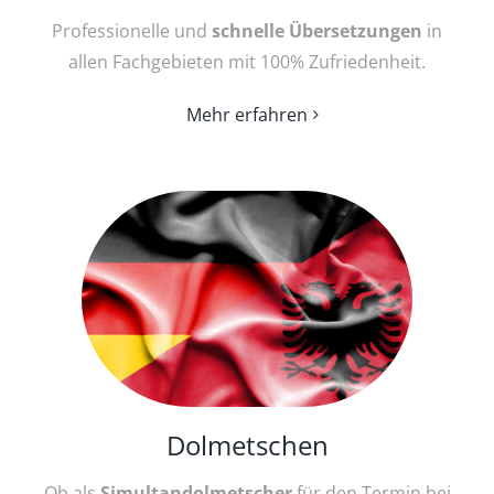
Pro­fessionelle und
schnelle Über­setz­ungen
in
allen Fachgebieten mit 100% Zufriedenheit.
Mehr erfahren
Dolmetschen
Ob als
Simultandolmetscher
für den Termin bei