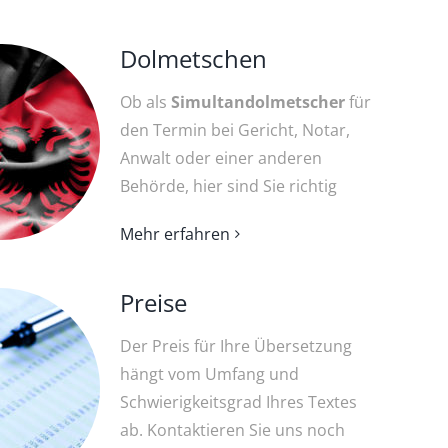
Dolmetschen
Ob als
Simultandolmetscher
für
den Termin bei Gericht, Notar,
Anwalt oder einer anderen
Behörde, hier sind Sie richtig
Mehr erfahren
Preise
Der Preis für Ihre Übersetzung
hängt vom Umfang und
Schwierigkeitsgrad Ihres Textes
ab. Kontaktieren Sie uns noch