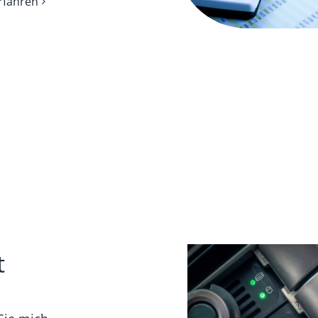
rfahren
t