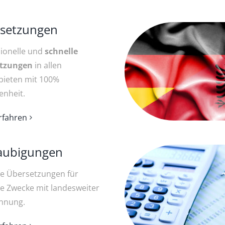
setzungen
sionelle und
schnelle
etz­ungen
in allen
bieten mit 100%
enheit.
rfahren
aubigungen
lle Übersetzungen für
e Zwecke mit landesweiter
nnung.