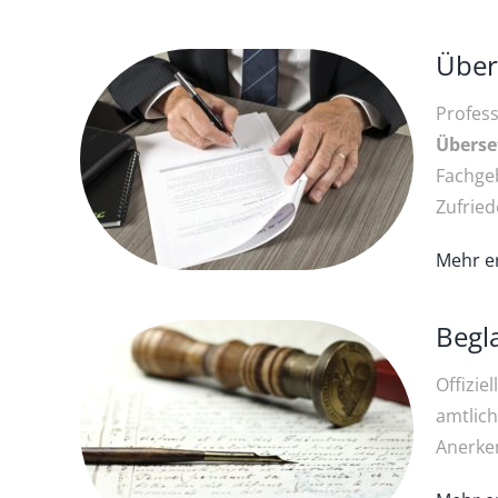
Über
Pro­fes
Über­s
Fachge
Zufried
Mehr e
Begl
Offizie
amtlich
Anerke