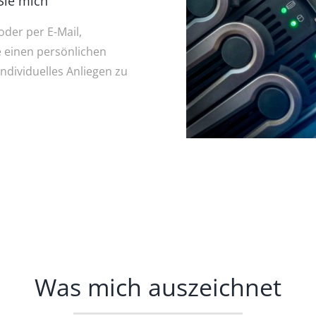
Sie mich
oder per E-Mail,
e einen
persönlichen
ndividuelles Anliegen zu
Was mich auszeichnet